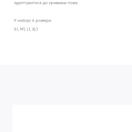
адаптуватися до кривизни повік.
У наборі 4 розміри:
S1, М1, L1, ХL1