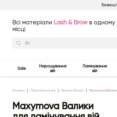
Безкошт
Всі матеріали
Lash & Brow
в одному
місці
Нарощування
Ламінування
Sale
вій
вій
Головна
Ламінування вій
Валики (Бігуді)
Maxymova Валики д
Maxymova Валики
для ламінування вій,