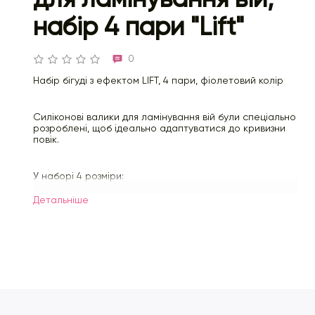
набір 4 пари "Lift"
0
Набір бігуді з ефектом LIFT, 4 пари, фіолетовий колір
Силіконові валики для ламінування вій були спеціально
розроблені, щоб ідеально адаптуватися до кривизни
повік.
У наборі 4 розміри:
S1, М1, L1, ХL1
Детальнiше