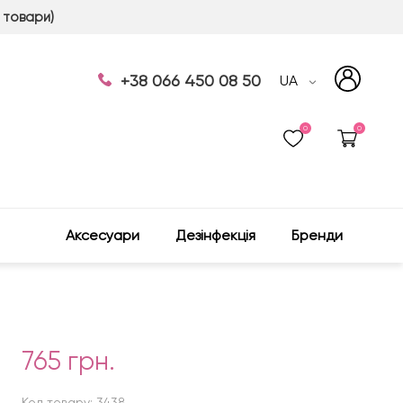
 товари)
+38 066 450 08 50
UA
0
0
Аксесуари
Дезінфекція
Бренди
765 грн.
Код товару: 3438