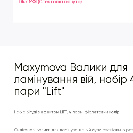
Dlux МФІ (Стек голка вигнута)
Maxymova Валики для
ламінування вій, набір 
пари "Lift"
Набір бігуді з ефектом LIFT, 4 пари, фіолетовий колір
Силіконові валики для ламінування вій були спеціально ро