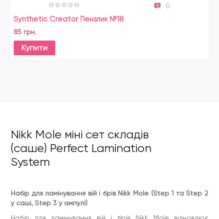
0
Synthetic Creator Пензлик №18
Mi
ні
85 грн.
88
Купити
Nikk Mole міні сет складів
(саше) Perfect Lamination
System
Набір для ламінування вій і брів Nikk Mole (Step 1 та Step 2
у саші, Step 3 у ампулі)
Набір для ламінування вій і брів Nikk Mole відновлює