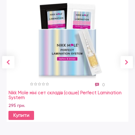
0
Nikk Mole міні сет складів (саше) Perfect Lamination
G
System
14
295 грн.
Купити