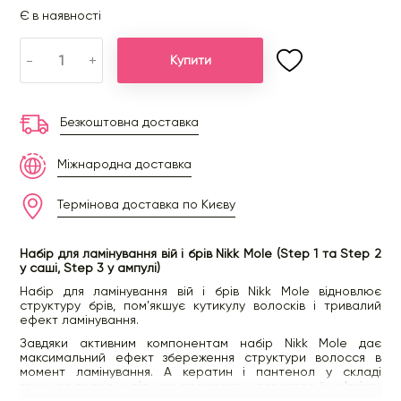
Є в наявності
-
+
Купити
Безкоштовна доставка
Міжнародна доставка
Термінова доставка по Києву
Набір для ламінування вій і брів Nikk Mole (Step 1 та Step 2
у саші, Step 3 у ампулі)
Набір для ламінування вій і брів Nikk Mole відновлює
структуру брів, пом'якшує кутикулу волосків і тривалий
ефект ламінування.
Завдяки активним компонентам набір Nikk Mole дає
максимальний ефект збереження структури волосся в
момент ламінування. А кератин і пантенол у складі
захищає волоски під час процедури, повертає їм м'якість
та пружність.