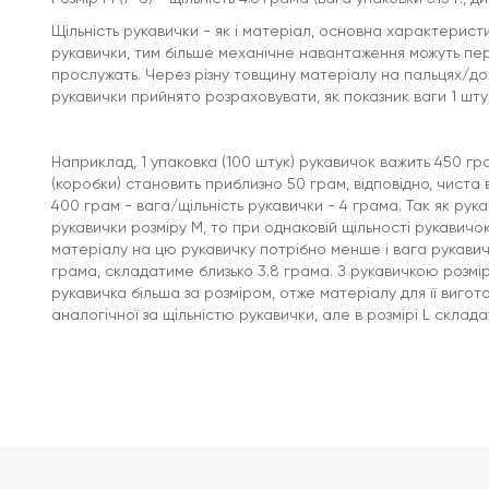
Щільність рукавички - як і матеріал, основна характерист
рукавички, тим більше механічне навантаження можуть пе
прослужать. Через різну товщину матеріалу на пальцях/дол
рукавички прийнято розраховувати, як показник ваги 1 шту
Наприклад, 1 упаковка (100 штук) рукавичок важить 450 гр
(коробки) становить приблизно 50 грам, відповідно, чиста 
400 грам - вага/щільність рукавички - 4 грама. Так як рук
рукавички розміру М, то при однаковій щільності рукавичо
матеріалу на цю рукавичку потрібно менше і вага рукавичк
грама, складатиме близько 3.8 грама. З рукавичкою розмір
рукавичка більша за розміром, отже матеріалу для її вигот
аналогічної за щільністю рукавички, але в розмірі L скла