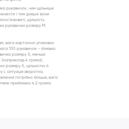
ика рукавичок, чим щільніше
ренести і тим довше вони
оні/манжеті, щільність
ки рукавички розміру М.
ам, вага картонної упаковки
вага 100 рукавичок - близько
авичка розміру S, менше
к (наприклад 4 грама),
и розміру S, щільністю 4
у L ситуація зворотна,
овлення потрібно більше, вага
датиме приблизно 4.2 грама.