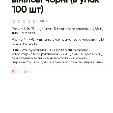
100 шт)
0
Розмір S (6-7) - щільність 5 грам (вага упаковки 488 г.,
див. на фото)
Розмір M (7-8) - щільність 4.6 грама (вага упаковки 513
г., див. на фото)
Щільність рукавички - як і матеріал, основна
характеристика рукавичок, чим щільніше рукавички,
тим більше механічне навантаження можуть
перенести і тим довше вони прослужать. Через різну
товщину матеріалу на пальцях/долоні/манжеті,
щільність рукавички прийнято розраховувати, як
Детальнiше
показник ваги 1 штуки рукавички розміру М.
Наприклад, 1 упаковка (100 штук) рукавичок важить 450
грам, вага картонної упаковки (коробки) становить
приблизно 50 грам, відповідно, чиста вага 100
рукавичок - близько 400 грам - вага/щільність
рукавички - 4 грама. Так як рукавичка розміру S,
менше рукавички розміру М, то при однаковій
щільності рукавичок (наприклад 4 грама), матеріалу