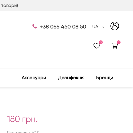
 товари)
+38 066 450 08 50
UA
0
0
Аксесуари
Дезінфекція
Бренди
180 грн.
Код товару: 423