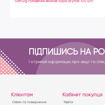
SanGig Рукавички вінілові чорні (в упак 100 шт)
ПІДПИШИСЬ НА Р
І отримуй інформацію про акції та спе
Клієнтам
Кабінет покупця
Обмін та повернення
Увійти