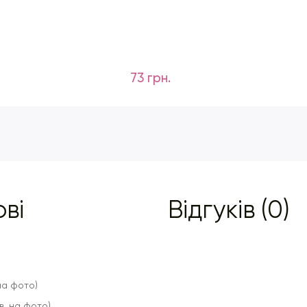
73 грн.
ові
Відгуків (0)
 на фото)
ив. на фото)