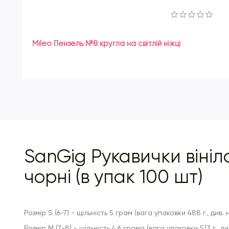
Mileo Пензель №8 кругла на світлій ніжці
SanGig Рукавички вініл
чорні (в упак 100 шт)
Розмір S (6-7) - щільність 5 грам (вага упаковки 488 г., див.
Розмір M (7-8) - щільність 4.6 грама (вага упаковки 513 г., д