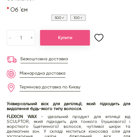
Об `єм
500 г
100 г
-
+
Купити
Безкоштовна доставка
Міжнародна доставка
Термінова доставка по Києву
Універсальний віск для депіляції, який підходить для
видалення будь-якого типу волосся.
FLEXION WAX
- ідеальний продукт для епіляції від
SCULPTOR, який підходить для тонкого (пушкового) і
жорсткого (щетинного) волосся, чутливої ​​шкіри та
делікатних зон. У складі міститься кокосова олія для
заспокоєння шкіри, бджолиний віск для