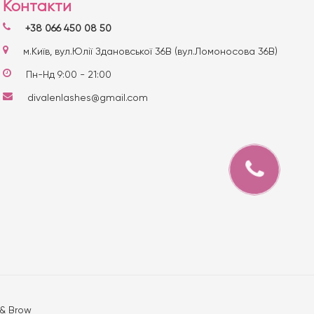
Контакти
+38 066 450 08 50
м.Київ, вул.Юлії Здановської 36В (вул.Ломоносова 36В)
Пн-Нд 9:00 - 21:00
divalenlashes@gmail.com
 & Brow