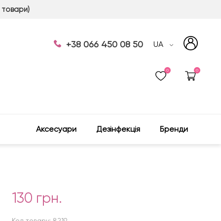
 товари)
+38 066 450 08 50
UA
0
0
Аксесуари
Дезінфекція
Бренди
130 грн.
Код товару: 8219