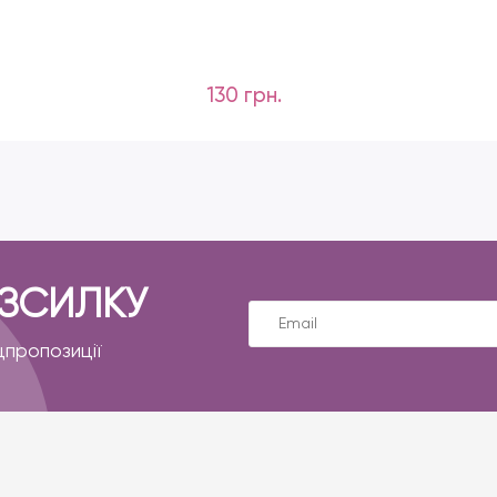
130 грн.
ОЗСИЛКУ
цпропозиції