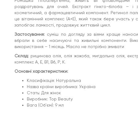
Ромашка гіпоалергенна, живить вії флавонідами т
роздратувань для очей. Екстракт гінкго-білоба – і з
косметичний, а фармацевтичний компонент. Ретинол пал
це вітамінний комплекс (А+Е), який також бере участь у ст
запобігає ламкості, продовжує життєвий цикл.
Застосування:
суміш по догляду за віями краще наносит
вбрали в себе насичуючі та живильні компоненти. Вик
використання – 1 місяць. Масло не потрібно змивати
Склад:
рицинова олія, олія жожоба, мигдальна олія, екстр
комплекс А, Е, В1, В6, Р, К.
Основні характеристики:
Класифікація: Натуральна
Назва країни виробника: Україна
Стать: Для жінок
Виробник: Top Beauty
Вага (Об'єм): 9 мл