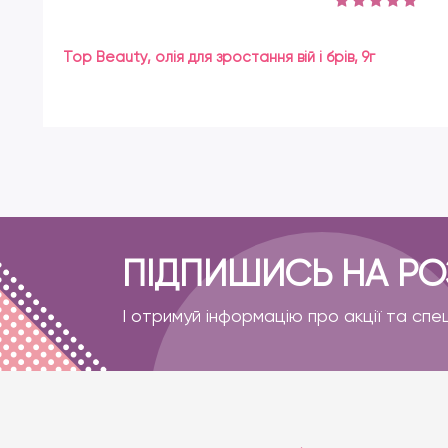
Top Beauty, олія для зростання вій і брів, 9г
ПІДПИШИСЬ НА Р
І отримуй інформацію про акції та спе