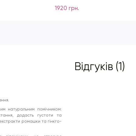
1920 грн.
Відгуків (1)
ання.
им натуральним помічником:
остання, додасть густоти та
екстракти ромашки та гінкго-