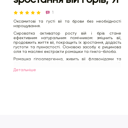
1
Оксамитові та густі вії та брови без необхідності
нарощування.
Сироватка активатор росту вій і брів стане
ефективним натуральним помічником: зміцнить вії,
продовжить життя вії, покращить їх зростання, додасть
густоти та пухнастості. Основою засобу є рицинова
олія та масляні екстракти ромашки та гінкго-білоба.
Ромашка гіпоалергенна, живить вії флавонідами та
вітамінами, не створює роздратувань для очей.
Екстракт гінкго-білоба – і зовсім унікальний, навіть не
Детальнiше
косметичний, а фармацевтичний компонент. Ретинол
пальмітат та альфа токоферол – це вітамінний
комплекс (А+Е), який також бере участь у стимуляції
росту вій, живить їх, запобігає ламкості, продовжує
життєвий цикл.
Застосування:
суміш по догляду за віями краще
наносити на ніч, щоб вії достатньо вбрали в себе
насичуючі та живильні компоненти. Використовувати
щоденно. Курс використання – 1 місяць. Масло не
потрібно змивати
Склад:
рицинова олія, олія жожоба, мигдальна олія,