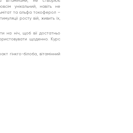
а вітамінами, не створює
овсім унікальний, навіть не
ьмітат та альфа токоферол –
имуляції росту вій, живить їх,
и на ніч, щоб вії достатньо
ористовувати щоденно. Курс
акт гінкго-білоба, вітамінний