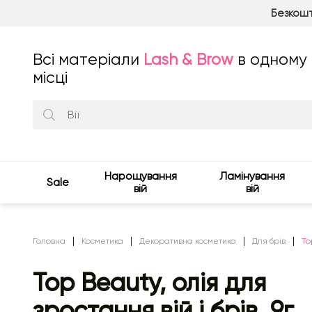
Безкошт
Всі матеріали
Lash & Brow
в одному
місці
Нарощування
Ламінування
Sale
вій
вій
Головна
Косметика
Декоративна косметика
Для брів
To
Top Beauty, олія для
зростання вій і брів, 9г