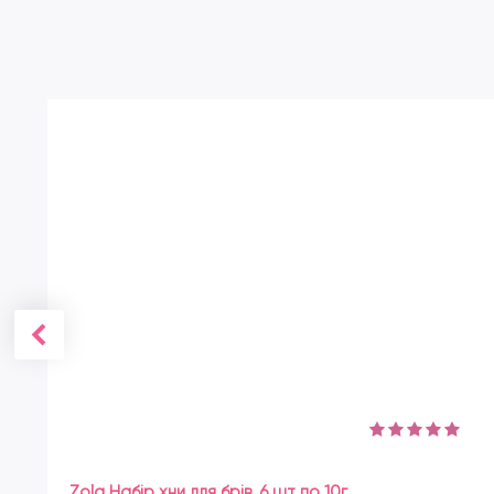
екстракт гінкго-білоба, вітамінний комплекс А, Е, В1, В6,
Р, К.
Основні характеристики:
Класифікація: Натуральна
Назва країни виробника: Україна
Стать: Для жінок
Виробник: Top Beauty
Вага (Об'єм): 9 мл
Zola Набір хни для брів, 6 шт по 10г