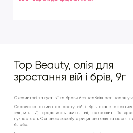
Top Beauty, олія для
зростання вій і брів, 9г
Оксамитові та густі вії та брови без необхідності нарощув
Сироватка активатор росту вій і брів стане ефективн
зміцнить вії, продовжить життя вії, покращить їх зр
пухнастості. Основою засобу є рицинова олія та масляні 
білоба.