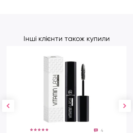
Для оптимального ефекту нанесіть туш спочатку на
коріння вій, прокручуючи пензлик, і поступово протягуйте
туш по вій до кінчиків. Під час демакіяжу просто змийте
термотуш теплою водою (близько 40 ° C).
Інші клієнти також купили
4