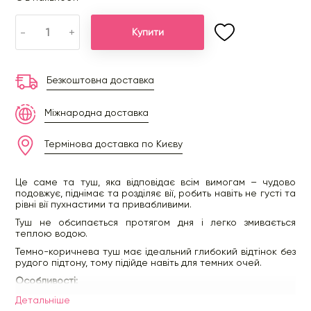
-
+
Купити
Безкоштовна доставка
Міжнародна доставка
Термінова доставка по Києву
Це саме та туш, яка відповідає всім вимогам – чудово
подовжує, піднімає та розділяє вії, робить навіть не густі та
рівні вії пухнастими та привабливими.
Туш не обсипається протягом дня і легко змивається
теплою водою.
Темно-коричнева туш має ідеальний глибокий відтінок без
рудого підтону, тому підійде навіть для темних очей.
Особливості:
Веганська.
Детальнiше
Не тестувалася на тваринах.