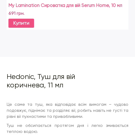
My Lamination Сироватка для вій Serum Home, 10 мл
El
10
691 грн.
29
Купити
Hedonic, Туш для вій
коричнева, 11 мл
Це саме та туш, яка відповідає всім вимогам – чудово
подовжує, піднімає та розділяє вії, робить навіть не густі та
рівні вії пухнастими та привабливими.
Туш не обсипається протягом дня і легко змивається
теплою водою.