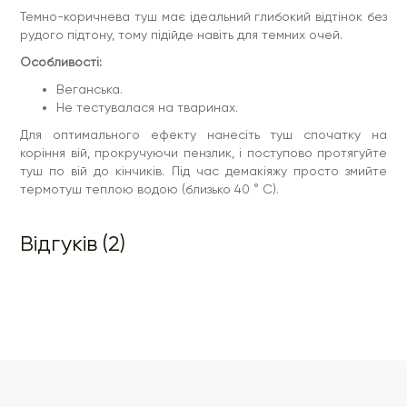
Темно-коричнева туш має ідеальний глибокий відтінок без
рудого підтону, тому підійде навіть для темних очей.
Особливості:
Веганська.
Не тестувалася на тваринах.
Для оптимального ефекту нанесіть туш спочатку на
коріння вій, прокручуючи пензлик, і поступово протягуйте
туш по вій до кінчиків. Під час демакіяжу просто змийте
термотуш теплою водою (близько 40 ° C).
Відгуків (2)