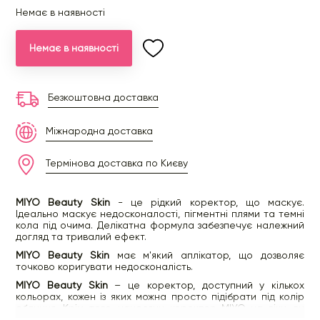
Немає в наявності
Немає в наявності
Безкоштовна доставка
Міжнародна доставка
Термінова доставка по Києву
MIYO Beauty Skin
- це рідкий коректор, що маскує.
Ідеально маскує недосконалості, пігментні плями та темні
кола під очима. Делікатна формула забезпечує належний
догляд та тривалий ефект.
MIYO Beauty Skin
має м'який аплікатор, що дозволяє
точково коригувати недосконалість.
MIYO Beauty Skin
– це коректор, доступний у кількох
кольорах, кожен із яких можна просто підібрати під колір
обличчя. Крім того, наносячи коректор MIYO на віки, ви
можете дуже легко створити ефект cut crease.