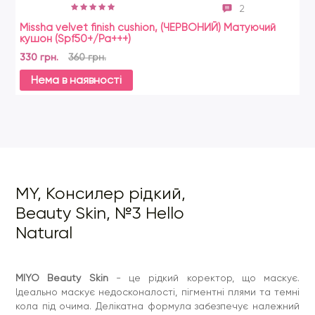
2
Missha velvet finish cushion, (ЧЕРВОНИЙ) Матуючий
En
кушон (Spf50+/Pa+++)
Зв
330 грн.
360 грн.
29
Нема в наявності
MY, Консилер рідкий,
Beauty Skin, №3 Hello
Natural
MIYO Beauty Skin
- це рідкий коректор, що маскує.
Ідеально маскує недосконалості, пігментні плями та темні
кола під очима. Делікатна формула забезпечує належний