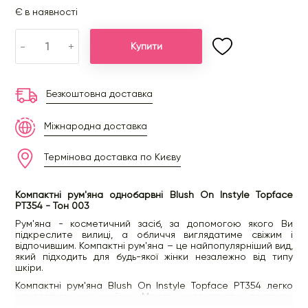
Є в наявності
-
+
Купити
Безкоштовна доставка
Міжнародна доставка
Термінова доставка по Києву
Компактні рум'яна однобарвні Blush On Instyle Topface
PT354 - Тон 003
Рум'яна - косметичний засіб, за допомогою якого Ви
підкреслите вилиці, а обличчя виглядатиме свіжим і
відпочившим. Компактні рум'яна – це найпопулярніший вид,
який підходить для будь-якої жінки незалежно від типу
шкіри.
Компактні рум'яна Blush On Instyle Topface PT354 легко
наносяться на шкіру. Мають шовковисту текстуру.
Поступово розподіляються по шкірі. Після розтушування не