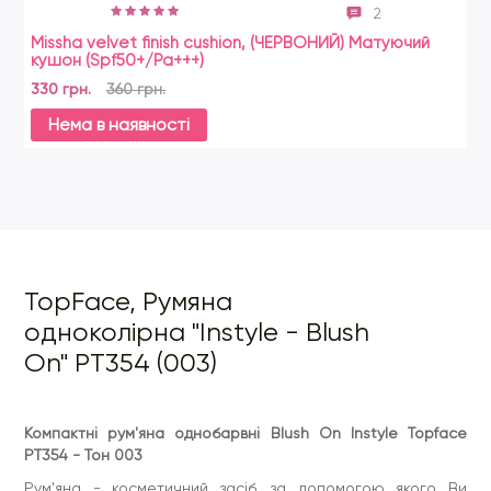
2
Missha velvet finish cushion, (ЧЕРВОНИЙ) Матуючий
En
кушон (Spf50+/Pa+++)
Зв
330 грн.
360 грн.
29
Нема в наявності
TopFace, Румяна
одноколірна "Instyle - Blush
On" PT354 (003)
Компактні рум'яна однобарвні Blush On Instyle Topface
PT354 - Тон 003
Рум'яна - косметичний засіб, за допомогою якого Ви