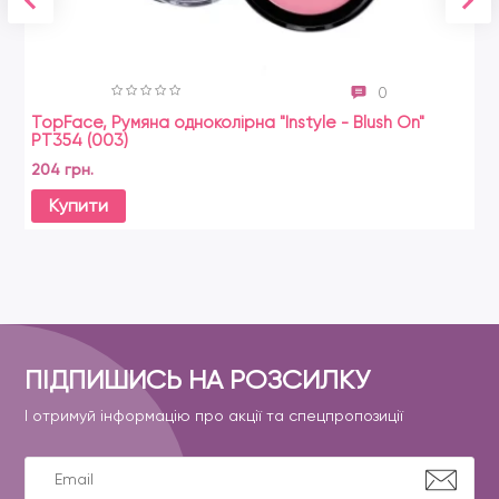
0
TopFace, Румяна одноколірна "Instyle - Blush On"
PT354 (003)
204 грн.
Купити
ПІДПИШИСЬ НА РОЗСИЛКУ
І отримуй інформацію про акції та спецпропозиції