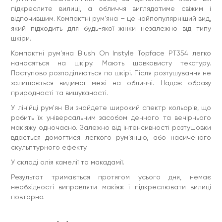
підкреслите вилиці, а обличчя виглядатиме свіжим і
відпочившим. Компактні рум'яна – це найпопулярніший вид,
який підходить для будь-якої жінки незалежно від типу
шкіри.
Компактні рум'яна Blush On Instyle Topface PT354 легко
наносяться на шкіру. Мають шовковисту текстуру.
Поступово розподіляються по шкірі. Після розтушування не
залишається видимої межі на обличчі. Надає образу
природності та вишуканості.
У лінійці рум'ян Ви знайдете широкий спектр кольорів, що
робить їх універсальним засобом денного та вечірнього
макіяжу одночасно. Залежно від інтенсивності розтушовки
вдається домогтися легкого рум'янцю, або насиченого
скульптурного ефекту.
У складі олія камелії та макадамії.
Результат тримається протягом усього дня, немає
необхідності виправляти макіяж і підкреслювати вилиці
повторно.