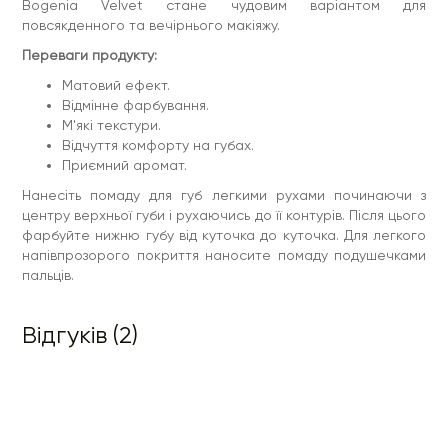
Bogenia Velvet стане чудовим варіантом для
повсякденного та вечірнього макіяжу.
Переваги продукту:
Матовий ефект.
Відмінне фарбування.
М'які текстури.
Відчуття комфорту на губах.
Приємний аромат.
Нанесіть помаду для губ легкими рухами починаючи з
центру верхньої губи і рухаючись до її контурів. Після цього
фарбуйте нижню губу від куточка до куточка. Для легкого
напівпрозорого покриття наносите помаду подушечками
пальців.
Відгуків (2)