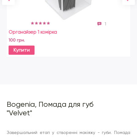
1
Органайзер 1 комірка
Ко
100 грн.
36
Купити
Bogenia, Помада для губ
"Velvet"
Завершальний етап у створенні макіяжу - губи. Помада