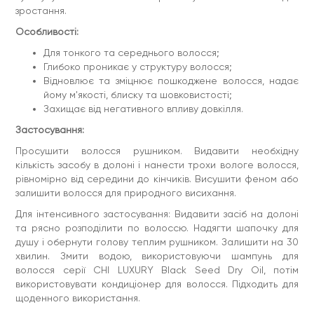
зростання.
Особливості:
Для тонкого та середнього волосся;
Глибоко проникає у структуру волосся;
Відновлює та зміцнює пошкоджене волосся, надає
йому м'якості, блиску та шовковистості;
Захищає від негативного впливу довкілля.
Застосування:
Просушити волосся рушником. Видавити необхідну
кількість засобу в долоні і нанести трохи вологе волосся,
рівномірно від середини до кінчиків. Висушити феном або
залишити волосся для природного висихання.
Для інтенсивного застосування: Видавити засіб на долоні
та рясно розподілити по волоссю. Надягти шапочку для
душу і обернути голову теплим рушником. Залишити на 30
хвилин. Змити водою, використовуючи шампунь для
волосся серії CHI LUXURY Black Seed Dry Oil, потім
використовувати кондиціонер для волосся. Підходить для
щоденного використання.