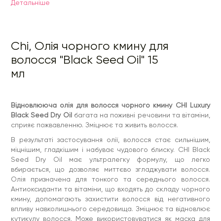
впливу навколишнього середовища. Зміцнює та відновлює
Детальнiше
кутикулу волосся. Може використовуватися як маска для
зростання.
Особливості:
Chi, Олія чорного кмину для
Для тонкого та середнього волосся;
Глибоко проникає у структуру волосся;
волосся "Black Seed Oil" 15
Відновлює та зміцнює пошкоджене волосся, надає
йому м'якості, блиску та шовковистості;
мл
Захищає від негативного впливу довкілля.
Застосування:
Просушити волосся рушником. Видавити необхідну
Відновлююча олія для волосся чорного кмину CHI Luxury
кількість засобу в долоні і нанести трохи вологе волосся,
Black Seed Dry Oil
багата на поживні речовини та вітаміни,
рівномірно від середини до кінчиків. Висушити феном або
залишити волосся для природного висихання.
сприяє пожвавленню. Зміцнює та живить волосся.
Для інтенсивного застосування: Видавити засіб на долоні
В результаті застосування олії, волосся стає сильнішим,
та рясно розподілити по волоссю. Надягти шапочку для
міцнішим, гладкішим і набуває чудового блиску. CHI Black
душу і обернути голову теплим рушником. Залишити на 30
Seed Dry Oil має ультралегку формулу, що легко
хвилин. Змити водою, використовуючи шампунь для
волосся серії CHI LUXURY Black Seed Dry Oil, потім
вбирається, що дозволяє миттєво згладжувати волосся.
використовувати кондиціонер для волосся. Підходить для
Олія призначена для тонкого та середнього волосся.
щоденного використання.
Антиоксиданти та вітаміни, що входять до складу чорного
кмину, допомагають захистити волосся від негативного
впливу навколишнього середовища. Зміцнює та відновлює
кутикулу волосся. Може використовуватися як маска для