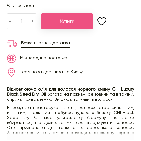
Є в наявності
-
+
Купити
Безкоштовна доставка
Міжнародна доставка
Термінова доставка по Києву
Відновлююча олія для волосся чорного кмину CHI Luxury
Black Seed Dry Oil
багата на поживні речовини та вітаміни,
сприяє пожвавленню. Зміцнює та живить волосся.
В результаті застосування олії, волосся стає сильнішим,
міцнішим, гладкішим і набуває чудового блиску. CHI Black
Seed Dry Oil має ультралегку формулу, що легко
вбирається, що дозволяє миттєво згладжувати волосся.
Олія призначена для тонкого та середнього волосся.
Антиоксиданти та вітаміни, що входять до складу чорного
кмину, допомагають захистити волосся від негативного