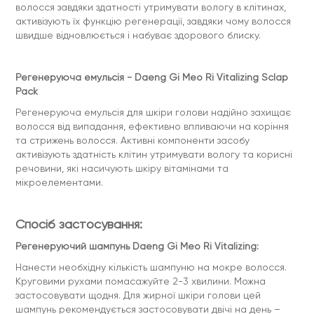
волосся завдяки здатності утримувати вологу в клітинах,
активізують їх функцію регенерації, завдяки чому волосся
швидше відновлюється і набуває здорового блиску.
Регенеруюча емульсія - Daeng Gi Meo Ri Vitalizing Sclap
Pack
Регенеруюча емульсія для шкіри голови надійно захищає
волосся від випадання, ефективно впливаючи на коріння
та стрижень волосся. Активні компоненти засобу
активізують здатність клітин утримувати вологу та корисні
речовини, які насичують шкіру вітамінами та
мікроелементами.
Спосіб застосування:
Регенеруючий шампунь Daeng Gi Meo Ri Vitalizing:
Нанести необхідну кількість шампуню на мокре волосся.
Круговими рухами помасажуйте 2-3 хвилини. Можна
застосовувати щодня. Для жирної шкіри голови цей
шампунь рекомендується застосовувати двічі на день –