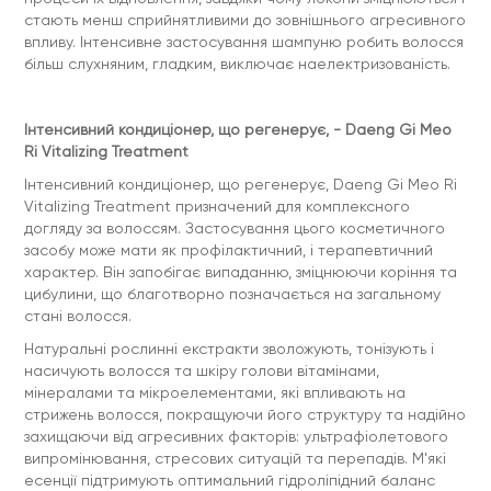
стають менш сприйнятливими до зовнішнього агресивного
впливу. Інтенсивне застосування шампуню робить волосся
більш слухняним, гладким, виключає наелектризованість.
Інтенсивний кондиціонер, що регенерує, - Daeng Gi Meo
Ri Vitalizing Treatment
Інтенсивний кондиціонер, що регенерує, Daeng Gi Meo Ri
Vitalizing Treatment призначений для комплексного
догляду за волоссям. Застосування цього косметичного
засобу може мати як профілактичний, і терапевтичний
характер. Він запобігає випаданню, зміцнюючи коріння та
цибулини, що благотворно позначається на загальному
стані волосся.
Натуральні рослинні екстракти зволожують, тонізують і
насичують волосся та шкіру голови вітамінами,
мінералами та мікроелементами, які впливають на
стрижень волосся, покращуючи його структуру та надійно
захищаючи від агресивних факторів: ультрафіолетового
випромінювання, стресових ситуацій та перепадів. М'які
есенції підтримують оптимальний гідроліпідний баланс