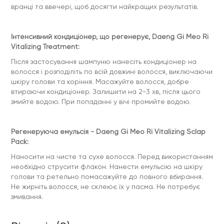
вранці та ввечері, щоб досягти найкращих результатів.
Інтенсивний кондиціонер, що регенерує, Daeng Gi Meo Ri
Vitalizing Treatment:
Після застосування шампуню нанесіть кондиціонер на
волосся і розподіліть по всій довжині волосся, виключаючи
шкіру голови та коріння. Масажуйте волосся, добре
втираючи кондиціонер. Залишити на 2-3 хв, після цього
змийте водою. При попаданні у вічі промийте водою.
Регенеруюча емульсія - Daeng Gi Meo Ri Vitalizing Sclap
Pack:
Наносити на чисте та сухе волосся. Перед використанням
необхідно струсити флакон. Нанести емульсію на шкіру
голови та ретельно помасажуйте до повного вбирання.
Не жирніть волосся, не склеює їх у пасма. Не потребує
змивання.