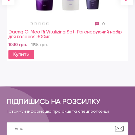
0
Daeng Gi Meo Ri Vitalizing Set, Регенеруючий набір
для волосся 300мл
1030 грн.
1195 грн.
Купити
ПІДПИШИСЬ НА РОЗСИЛКУ
І отримуй інформацію про акції та спецпропозиції