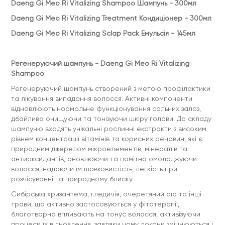
Daeng Gi Meo Ri Vitalizing Shampoo Шампунь - 300мл
Регенеруючий шампунь Daeng Gi Meo Ri Vitalizing:
Daeng Gi Meo Ri Vitalizing Treatment Кондиціонер - 300мл
Нанести необхідну кількість шампуню на мокре волосся.
Круговими рухами помасажуйте 2-3 хвилини. Можна
Daeng Gi Meo Ri Vitalizing Sclap Pack Емульсія - 145мл
застосовувати щодня. Для жирної шкіри голови цей
шампунь рекомендується застосовувати двічі на день –
вранці та ввечері, щоб досягти найкращих результатів.
Регенеруючий шампунь - Daeng Gi Meo Ri Vitalizing
Shampoo
Інтенсивний кондиціонер, що регенерує, Daeng Gi Meo Ri
Регенеруючий шампунь створений з метою профілактики
Vitalizing Treatment:
та лікування випадання волосся. Активні компоненти
Після застосування шампуню нанесіть кондиціонер на
відновлюють нормальне функціонування сальних залоз,
волосся і розподіліть по всій довжині волосся, виключаючи
дбайливо очищуючи та тонізуючи шкіру голови. До складу
шкіру голови та коріння. Масажуйте волосся, добре
втираючи кондиціонер. Залишити на 2-3 хв, після цього
шампуню входять унікальні рослинні екстракти з високим
змийте водою. При попаданні у вічі промийте водою.
рівнем концентрації вітамінів та корисних речовин, які є
природним джерелом мікроелементів, мінералів та
антиоксидантів, оновлюючи та помітно омолоджуючи
Регенеруюча емульсія - Daeng Gi Meo Ri Vitalizing Sclap
волосся, надаючи їм шовковистість, легкість при
Pack:
розчісуванні та природному блиску.
Наносити на чисте та сухе волосся. Перед використанням
необхідно струсити флакон. Нанести емульсію на шкіру
Сибірська хризантема, гледичія, очеретяний аїр та інші
голови та ретельно помасажуйте до повного вбирання.
трави, що активно застосовуються у фітотерапії,
Не жирніть волосся, не склеює їх у пасма. Не потребує
благотворно впливають на тонус волосся, активізуючи
змивання.
процеси їх відновлення, завдяки чому локони зміцнюються і