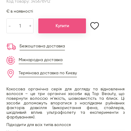
Код товару: 345678912
Є в наявності
-
+
Купити
Безкоштовна доставка
Міжнародна доставка
Термінова доставка по Києву
Кокосова органічна серія для догляду та відновлення
волосся – це три органічні засоби від Top Beauty, що
повернути волоссю м'якість, шовковистість та блиск. Ці
засоби допоможуть впоратися з наслідками руйнівних
факторів довкілля (використання фена, стайлерів,
шкідливий вплив ультрафіолету та експерименти з
фарбуванням).
Підходити для всіх типів волосся