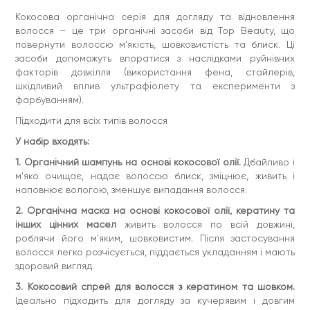
Кокосова органічна серія для догляду та відновлення
волосся – це три органічні засоби від Top Beauty, що
повернути волоссю м'якість, шовковистість та блиск. Ці
засоби допоможуть впоратися з наслідками руйнівних
факторів довкілля (використання фена, стайлерів,
шкідливий вплив ультрафіолету та експерименти з
фарбуванням).
Підходити для всіх типів волосся
У набір входять:
1. Органічний шампунь на основі кокосової олії.
Дбайливо і
м'яко очищає, надає волоссю блиск, зміцнює, живить і
наповнює вологою, зменшує випадання волосся.
2. Органічна маска на основі кокосової олії, кератину та
інших цінних масел
живить волосся по всій довжині,
роблячи його м'яким, шовковистим. Після застосування
волосся легко розчісується, піддається укладанням і мають
здоровий вигляд.
3. Кокосовий спрей для волосся з кератином та шовком.
Ідеально підходить для догляду за кучерявим і довгим