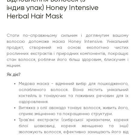
індив упак) Honey Intensive
Herbal Hair Mask
Стати по-справжньому сильним і доглянутим вашому
волоссю допоможе маска Honey Intensive. Унікальний
продукт, створений на основі екологічно чистих
рослинних екстрактів і природних компонентів, покращує
стан волосся, роблячи його більш здоровим, блискучим і
міцним.
Як діє?
Медова маска - відмінний вибір для пошкодженого,
ослабленого волосся. Вона містить унікальний
коктейль із тонізуючих та поживних речовин для їх
оздоровлення.
Витяжка з олії авокадо тонізує волосся, живить його,
сприяє зміцненню та покращенню структури.
Трав'яні екстракти (сибірської хризантеми, кореня
білої шовковиці, кореня женьшеню та інші)
зволожують волосся, ефективно захищають його від