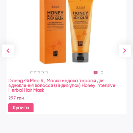
0
Daeng Gi Meo Ri, Маска медова терапія для
Zo
відновлення волосся (з індив упак) Honey Intensive
21
Herbal Hair Mask
297 грн.
Купити