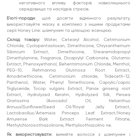
негативного впливу факторів навколишнього
середовища та наслідків стресів.
Б'юті-поради:
щоб досягти відмінного результату,
використовуйте маску в комплексі з іншими продуктами
серії Honey Line: шампунем та цілющою есенцією. ​
Склад товару:
Water, Cetearyl Alcohol, Cetrimonium
Chloride, Cyclopentasiloxan, Dimethicone, Chrysanthemum
Sibiricum Extract, Dimethicone, Stearamidopropyl
Dimethylamine, Fragrance, Dicaprylyl Carbonate, Glutamic
Extract, Phenoxyethanol, Behentrimonium Chloride, Menthol,
PEG-10, Rehmannia Glutinosa Root Extract,
Amodimethicone, Cetrimonium chloride, Trideceth-12,
Panthenol, Water, Phenyl Trimethicone, Caprylic/capric
Triglyceride, Tocop vulgaris Extract, Panax ginseng root
Extract, Hydrolyzed Keratin, Hydrolyzed Silk, Persea
Gratissima (Avocado) Oil, Helianthus
Annuus(Sunflower)Seed Oil/Royal Jelly Extract,
Lactobacillus/Artemisia Princeps Leaf Extract/Honey
Amurense Bark Extract Ferment Filtrate,
Methylchloroisothiazolinone, Methylisothiazolino ne.
Як використовувати:
вимийте волосся з шампунем і