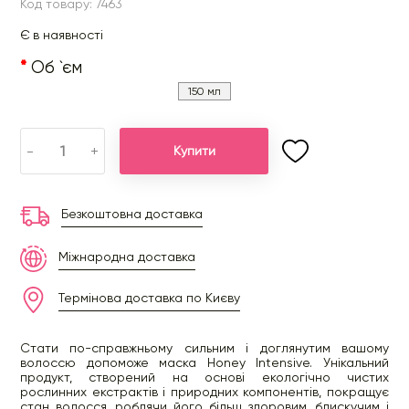
Код товару: 7463
Є в наявності
Об `єм
150 мл
-
+
Купити
Безкоштовна доставка
Міжнародна доставка
Термінова доставка по Києву
Стати по-справжньому сильним і доглянутим вашому
волоссю допоможе маска Honey Intensive. Унікальний
продукт, створений на основі екологічно чистих
рослинних екстрактів і природних компонентів, покращує
стан волосся, роблячи його більш здоровим, блискучим і