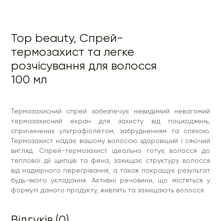
Top beauty, Спрей-
термозахист та легке
розчісування для волосся
100 мл
Термозахисний спрей забезпечує невидимий невагомий
термозахисний екран для захисту від пошкоджень,
спричинених ультрафіолетом, забрудненням та спекою.
Термозахист надає вашому волоссю здоровіший і сяючий
вигляд. Спрей-термозахист ідеально готує волосся до
теплової дії щипців та фена, захищає структуру волосся
від надмірного перегрівання, а також покращує результат
будь-якого укладання. Активні речовини, що містяться у
формулі даного продукту, живлять та захищають волосся.
Відгуків (0)