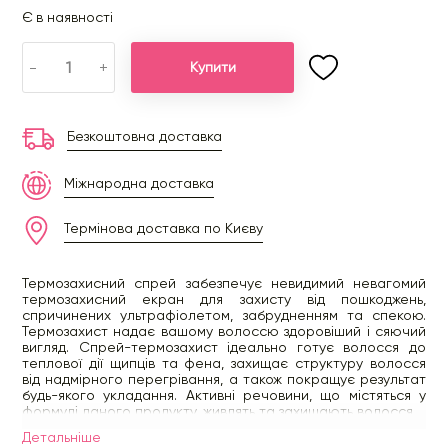
Є в наявності
-
+
Купити
Безкоштовна доставка
Міжнародна доставка
Термінова доставка по Києву
Термозахисний спрей забезпечує невидимий невагомий
термозахисний екран для захисту від пошкоджень,
спричинених ультрафіолетом, забрудненням та спекою.
Термозахист надає вашому волоссю здоровіший і сяючий
вигляд. Спрей-термозахист ідеально готує волосся до
теплової дії щипців та фена, захищає структуру волосся
від надмірного перегрівання, а також покращує результат
будь-якого укладання. Активні речовини, що містяться у
формулі даного продукту, живлять та захищають волосся.
Детальнiше