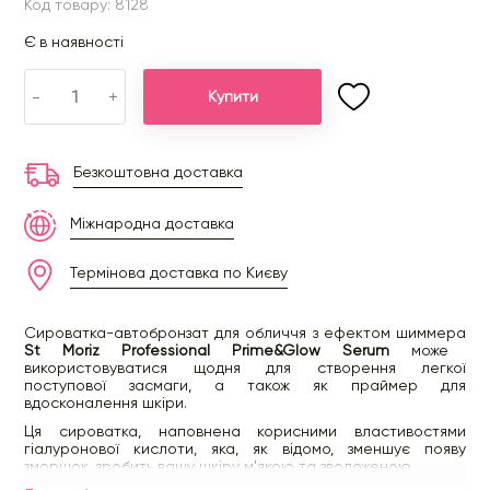
Код товару: 8128
Є в наявності
-
+
Купити
Безкоштовна доставка
Міжнародна доставка
Термінова доставка по Києву
Сироватка-автобронзат для обличчя з ефектом шиммера
St Moriz Professional Prime&Glow Serum
може
використовуватися щодня для створення легкої
поступової засмаги, а також як праймер для
вдосконалення шкіри.
Ця сироватка, наповнена корисними властивостями
гіалуронової кислоти, яка, як відомо, зменшує появу
зморшок, зробить вашу шкіру м'якою та зволоженою.