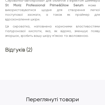
Сироватка-автобронзат для обличчя з ефектом шиммера
St Moriz Professional Prime&Glow Serum
може
використовуватися щодня для створення легкої
поступової засмаги, а також як праймер для
вдосконалення шкіри.
Ця сироватка, наповнена корисними властивостями
гіалуронової кислоти, яка, як відомо, зменшує появу
зморшок, зробить вашу шкіру м'якою та зволоженою.
Відгуків (2)
Переглянуті товари