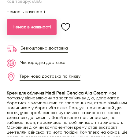
Код товару: 6868
Немає в наявності
Немає в наявності
Безкоштовна доставка
Міжнародна доставка
Термінова доставка по Києву
Крем для обличчя Medi Peel Cencica Alla Cream
має
потужну відновлюючу та заспокійливу дію, допомагає
боротися з висипаннями та запаленнями, стане відмінним
помічником у боротьбі з акне. Продукт призначений для
догляду за проблемною, чутливою та жирною шкірою,
схильною до висипів. Засіб швидко поглинається, не
забиває пори, не залишає по собі липкості та жирності.
Основним діючим компонентом крему став екстракт
центелли азійської та його похідні. Комплекс на основі цієї
рослини допомагає заспокоїти шкірний покрив, знімає