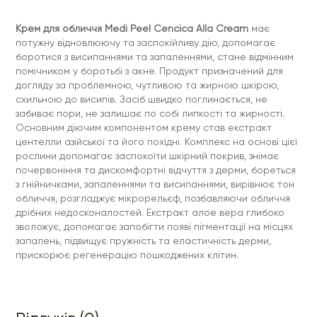
Крем для обличчя Medi Peel Cencica Alla Cream
має
потужну відновлюючу та заспокійливу дію, допомагає
боротися з висипаннями та запаленнями, стане відмінним
помічником у боротьбі з акне. Продукт призначений для
догляду за проблемною, чутливою та жирною шкірою,
схильною до висипів. Засіб швидко поглинається, не
забиває пори, не залишає по собі липкості та жирності.
Основним діючим компонентом крему став екстракт
центелли азійської та його похідні. Комплекс на основі цієї
рослини допомагає заспокоїти шкірний покрив, знімає
почервоніння та дискомфортні відчуття з дерми, бореться
з гнійничками, запаленнями та висипаннями, вирівнює тон
обличчя, розгладжує мікрорельєф, позбавляючи обличчя
дрібних недосконалостей. Екстракт алое вера глибоко
зволожує, допомагає запобігти появі пігментації на місцях
запалень, підвищує пружність та еластичність дерми,
прискорює регенерацію пошкоджених клітин.