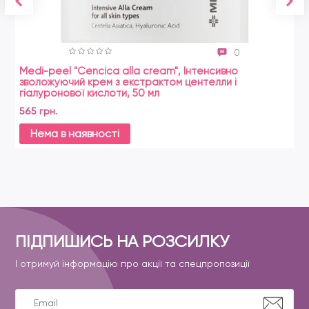
0
Medi-peel "Cencica alla cream", Інтенсивно
зволожуючий крем з екстрактом центелли і
гіалуронової кислоти, 50 мл
565 грн.
Нема в наявності
ПІДПИШИСЬ НА РОЗСИЛКУ
І отримуй інформацію про акції та спецпропозиції