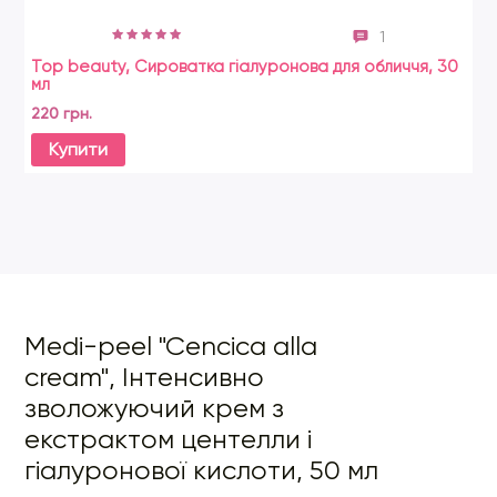
1
Top beauty, Сироватка гіалуронова для обличчя, 30
Ho
мл
ш
220 грн.
29
Купити
Medi-peel "Cencica alla
cream", Інтенсивно
зволожуючий крем з
екстрактом центелли і
гіалуронової кислоти, 50 мл