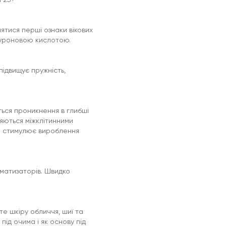
ятися перші ознаки вікових
алуроновою кислотою.
ідвищує пружність,
ться проникнення в глибші
ляються міжклітинними
і стимулює вироблення
оматизаторів. Швидко
те шкіру обличчя, шиї та
під очима і як основу під