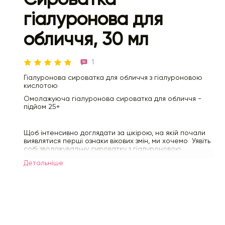
гіалуронова для
обличчя, 30 мл
1
Гіалуронова сироватка для обличчя з гіалуроновою
кислотою
Омолажуюча гіалуронова сироватка для обличчя -
підйом 25+
Щоб інтенсивно доглядати за шкірою, на якій почали
виявлятися перші ознаки вікових змін, ми хочемо Уявіть
собі зволожувальну сироватку з гіалуроновою
кислотою.
Детальнiше
Середовище для обличчя ефективно бореться з
сухістю і підвищує пружність, розгладжує зморшки і
мімічні складки.
Завдяки низькомолекулярній гіалуроновій кислоті