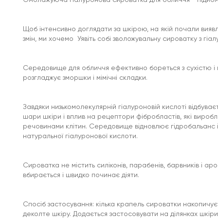
Щоб інтенсивно доглядати за шкірою, на якій почали виявл
змін, ми хочемо Уявіть собі зволожувальну сироватку з гі
Середовище для обличчя ефективно бореться з сухістю і п
розгладжує зморшки і мімічні складки.
Завдяки низькомолекулярній гіалуроновій кислоті відбуває
шари шкіри і вплив на рецептори фібробластів, які вироб
речовинами клітин. Середовище відновлює гідробальанс 
натуральної гіалуронової кислоти.
Сироватка не містить силіконів, парабенів, барвників і ар
вбирається і швидко починає діяти.
Спосіб застосування: кілька крапель сироватки накопичує
деколте шкіру. Додається застосовувати на ділянках шкіри 