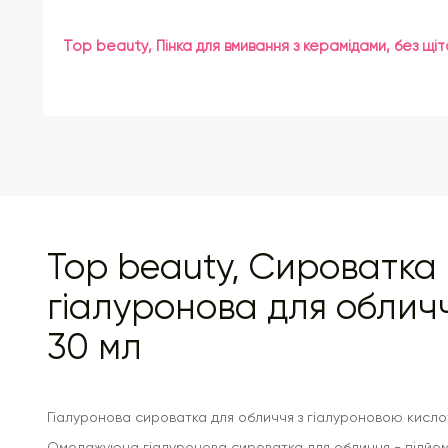
Top beauty, Пінка для вмивання з керамідами, без щіт
Top beauty, Сироватка
гіалуронова для облич
30 мл
Гіалуронова сироватка для обличчя з гіалуроновою кисл
Омолажуюча гіалуронова сироватка для обличчя - підйом