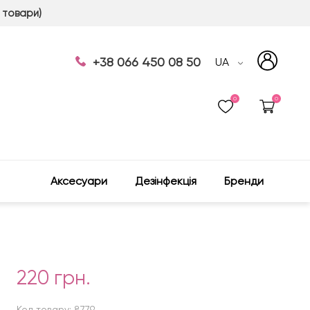
 товари)
+38 066 450 08 50
UA
0
0
Аксесуари
Дезінфекція
Бренди
220 грн.
Код товару: 8779