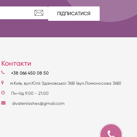
ПІДПИСАТИСЯ
Контакти
+38 066 450 08 50
м.Київ, вул.Юлії Здановської 36В (вул.Ломоносова 36В)
Пн-Нд 9:00 - 21:00
divalenlashes@gmail.com