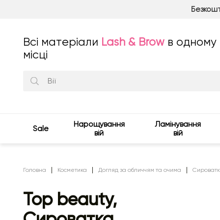
Безкошт
Всі матеріали
Lash & Brow
в одному
місці
Нарощування
Ламінування
Sale
вій
вій
Головна
Косметика
Догляд за обличчям та очима
Сироватк
Top beauty,
Сироватка