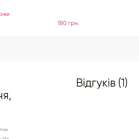
очки
180 грн.
Відгуків (1)
чя,
отою
 25+