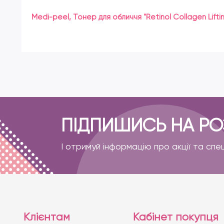
Medi-peel, Тонер для обличчя "Retinol Collagen Liftin
ПІДПИШИСЬ НА Р
І отримуй інформацію про акції та спе
Клієнтам
Кабінет покупця