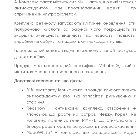
A. Комплекс також містить силібін — актив, що виділяється 
рецептори, які запускають процес окислення
антиоксидантом: має протизапальний ефект і при
клітин.
MadeWhite™ — комплекс, що складається з
спричинений ультрафіолетом.
мадекасосида, похідного центели азіатської, і
пентилен гліколю. Пригнічує вироблення
Комплекс ретинолу запускають клітинне оновлення, ст
ферменту циклооксигенази, що регулює
гіалуронової кислоти, за рахунок чого покращують те
запальну реакцію, тим самим запобігає
зморшки, зменшують видимість пір, надають гладкість
запаленню та слідам від акне.
вироблення себуму та надають антиоксидантну дію.
Green Tomato SE - зміцнює антивіковий
комплекс на основі екстракту зеленого томату.
Гідролізований колаген відмінно зволожує, запобігає сухо
Стимулює вироблення колагену і запускає
дію ретиноїдів.
процес ремоделювання тканин, за рахунок чого
має антивікову дію.
Продукт має міжнародний сертифікат V-Label®, який 
Алантоїн запускає регенерацію, загоює і
заспокоює, чинить антиоксидантну дію, зволожує
містить компонентів тваринного походження.
та знижує чутливість.
Додаткові компоненти, що діють:
Ксилитіл Глюкозид (Xylitylglucoside) -
натуральний зволожуючий агент, пом'якшує і
81% екстракту ієрихонської троянди глибоко живить
згладжує мікрорельєф, утримує молекули води в
клітинах і перешкоджає випаровуванню.
антиоксидантну дію, яка запобігає руйнуванню к
старіння.
Підходить для всіх типів шкіри.
Redsnow - антивіковий комплекс, створений на
Спосіб застосування:
Після вмивання нанесіть тонік на
японської, що росте на острові Чеджу, Корея. R
обличчя руками або за допомогою ватного диска.
колагену, пригнічує гени MMP-1, що стимулюють 
Вдень використовуйте сонцезахисний засіб. Не
рекомендується використовувати під час вагітності та
блокує рецептори, які запускають процес окислення 
лактації.
MadeWhite™ — комплекс, що складається з мадек