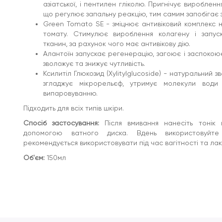
Об'єм:
азіатської, і пентилен гліколю. Пригнічує виробле
150мл
що регулює запальну реакцію, тим самим запобігає 
Green Tomato SE - зміцнює антивіковий комплекс н
томату. Стимулює вироблення колагену і запу
тканин, за рахунок чого має антивікову дію.
Алантоїн запускає регенерацію, загоює і заспокоює
зволожує та знижує чутливість.
Ксилитіл Глюкозид (Xylitylglucoside) - натуральний 
згладжує мікрорельєф, утримує молекули води
випаровуванню.
Підходить для всіх типів шкіри.
Спосіб застосування:
Після вмивання нанесіть тонік
допомогою ватного диска. Вдень використовуйте
рекомендується використовувати під час вагітності та лакт
Об'єм:
150мл