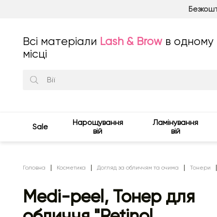
Безкошт
Всі матеріали
Lash & Brow
в одному
місці
Нарощування
Ламінування
Sale
вій
вій
Головна
Косметика
Догляд за обличчям та очима
Тонери
Medi-peel, Тонер для
обличчя "Retinol