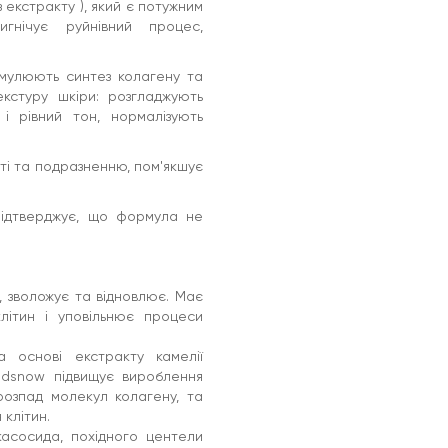
з екстракту ), який є потужним
гнічує руйнівний процес,
имулюють синтез колагену та
кстуру шкіри: розгладжують
 і рівний тон, нормалізують
сті та подразненню, пом'якшує
підтверджує, що формула не
, зволожує та відновлює. Має
літин і уповільнює процеси
 основі екстракту камелії
edsnow підвищує вироблення
розпад молекул колагену, та
клітин.
асосида, похідного центели