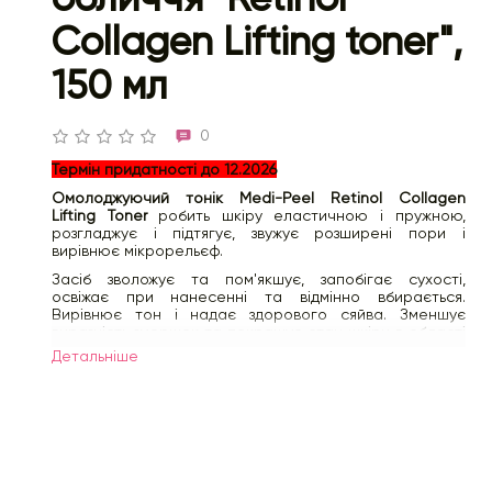
Collagen Lifting toner",
150 мл
0
Термін придатності до 12.2026
Омолоджуючий тонік Medi-Peel Retinol Collagen
Lifting Toner
робить шкіру еластичною і пружною,
розгладжує і підтягує, звужує розширені пори і
вирівнює мікрорельєф.
Засіб зволожує та пом'якшує, запобігає сухості,
освіжає при нанесенні та відмінно вбирається.
Вирівнює тон і надає здорового сяйва. Зменшує
виразність зморшок та покращує стан шкіри в області
носогубних складок, навколо очей та рота.
Детальнiше
Містить інкапсульований компонент Retinolgen -
поєднання 6 видів ретинолу і колагену, яке працює
глибоко в шкірі. 6 видів ретинолу включають ретиніл
пальмітат, ретинол, ретиналь, ретиніл ретиноат
гранактивний ретиноїд (hydroxypinacolone retinoate)
— сучасної стабільної форми, яка не викликає такого
подразнення, як інші похідні вітаміну A. Комплекс також