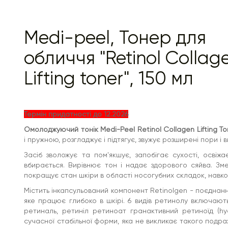
містить силібін — актив, що виділяється з екстракту ),
який є потужним антиоксидантом: має протизапальний
ефект і пригнічує руйнівний процес, спричинений
ультрафіолетом.
Medi-peel, Тонер для
Комплекс ретинолу запускають клітинне оновлення,
стимулюють синтез колагену та гіалуронової кислоти,
обличчя "Retinol Collag
за рахунок чого покращують текстуру шкіри:
розгладжують зморшки, зменшують видимість пір,
Lifting toner", 150 мл
надають гладкість і рівний тон, нормалізують
вироблення себуму та надають антиоксидантну дію.
Гідролізований колаген відмінно зволожує, запобігає
сухості та подразненню, пом'якшує дію ретиноїдів.
Термін придатності до 12.2026
Продукт має міжнародний сертифікат V-Label®, який
підтверджує, що формула не містить компонентів
Омолоджуючий тонік Medi-Peel Retinol Collagen Lifting To
тваринного походження.
і пружною, розгладжує і підтягує, звужує розширені пори і
Додаткові компоненти, що діють:
Засіб зволожує та пом'якшує, запобігає сухості, освіж
81% екстракту ієрихонської троянди глибоко
вбирається. Вирівнює тон і надає здорового сяйва. Зм
живить, зволожує та відновлює. Має
покращує стан шкіри в області носогубних складок, навко
антиоксидантну дію, яка запобігає руйнуванню
клітин і уповільнює процеси старіння.
Містить інкапсульований компонент Retinolgen - поєднання
Redsnow - антивіковий комплекс, створений на
яке працює глибоко в шкірі. 6 видів ретинолу включають
основі екстракту камелії японської, що росте на
острові Чеджу, Корея. Redsnow підвищує
ретиналь, ретиніл ретиноат гранактивний ретиноїд (hyd
вироблення колагену, пригнічує гени MMP-1, що
сучасної стабільної форми, яка не викликає такого подразн
стимулюють розпад молекул колагену, та блокує