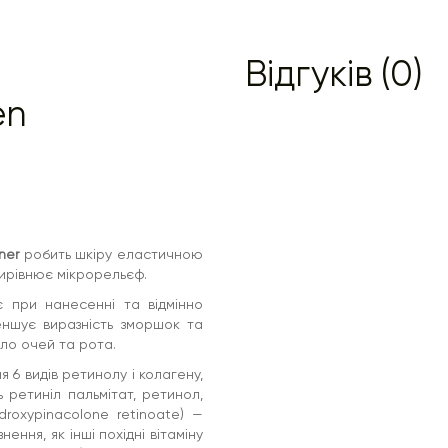
Відгуків (0)
en
ner
робить шкіру еластичною
 вирівнює мікрорельєф.
ає при нанесенні та відмінно
еншує виразність зморшок та
ло очей та рота.
 6 видів ретинолу і колагену,
 ретиніл пальмітат, ретинол,
roxypinacolone retinoate) —
ення, як інші похідні вітаміну