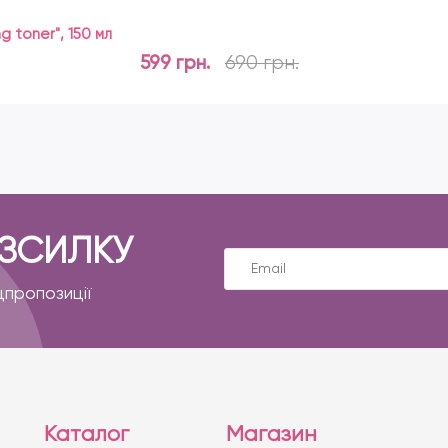
g toner", 150 мл
599 грн.
690 грн.
ОЗСИЛКУ
цпропозиції
Каталог
Магазин