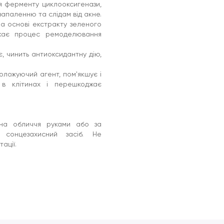
ння ферменту циклооксигенази,
запаленню та слідам від акне.
а основі екстракту зеленого
скає процес ремоделювання
, чинить антиоксидантну дію,
зволожуючий агент, пом'якшує і
 в клітинах і перешкоджає
 на обличчя руками або за
 сонцезахисний засіб. Не
ації.