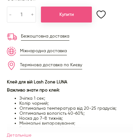
-
+
Купити
Безкоштовна доставка
Міжнародна доставка
Термінова доставка по Києву
Клей для вій Lash Zone LUNA
Важливо знати про клей:
Зчіпка 1 сек;
Колір чорний;
Оптимальна температура від 20-25 градусів;
Оптимальна вологість 40-60%;
Носка до 7-8 тижнів;
Мінімальні випаровування;
Густота консистенції – рідка;
Термін придатності клею після розтину 2 місяці;
Детальнiше