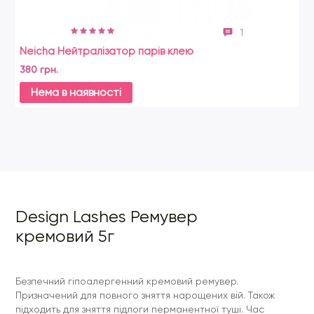
1
Neicha Нейтралізатор парів клею
Le
380 грн.
58
Нема в наявності
Design Lashes Ремувер
кремовий 5г
Безпечний гіпоалергенний кремовий ремувер.
Призначений для повного зняття нарощених вій. Також
підходить для зняття підлоги перманентної туші. Час