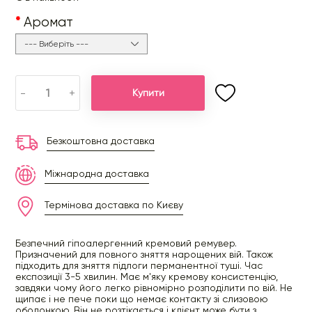
Аромат
-
+
Купити
Безкоштовна доставка
Міжнародна доставка
Термінова доставка по Києву
Безпечний гіпоалергенний кремовий ремувер.
Призначений для повного зняття нарощених вій. Також
підходить для зняття підлоги перманентної туші. Час
експозиції 3-5 хвилин. Має м'яку кремову консистенцію,
завдяки чому його легко рівномірно розподілити по вій. Не
щипає і не пече поки що немає контакту зі слизовою
оболонкою. Він не розтікається і клієнт може бути з