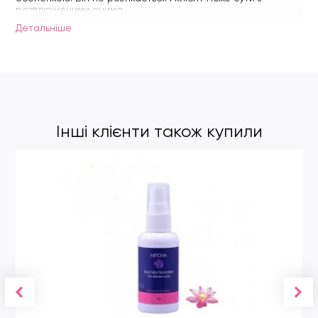
розплющеними очима.
Детальнiше
Інші клієнти також купили