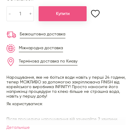
-
+
Купити
Безкоштовна доставка
Міжнародна доставка
Термінова доставка по Києву
Нарощування, яке не боїться води навіть у перші 24 години,
тепер МОЖЛИВО за допомогою закріплювача FINISH від
корейського виробника INFINITY! Просто наносите його
наприкінці процедури та клею більше не страшна вода,
навіть у першу добу!
Як користуватися:
Після процедури нарощування вій зачекайте 2 хвилини.
Візьміть невелику кількість FINISH на мікро-аплікатор і
Детальнiше
нанесіть на місце склеювання, якомога ближче до лінії