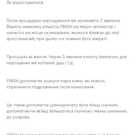
Як користуватися:
Після процедури нарощування вій зачекайте 2 хвилини.
Візьміть невелику кількість FINISH на мікро-аплікатор і
нанесіть на місце склеювання, якомога ближче до лінії
зростання вій, при цьому очі повинні бути закриті.
Просушіть вії віялом. Через 3 хвилини клієнту безпечно для
нарощених вій купання, душ і т.д.
FINISH допомагає усунути пари клею, які можуть
спричинити подразнення після нанесення.
Це також допомагає ціанoкрилату бути більш гнучким,
допомагаючи зв'язці залишатися гнучкою і менш схильною
до розриву.