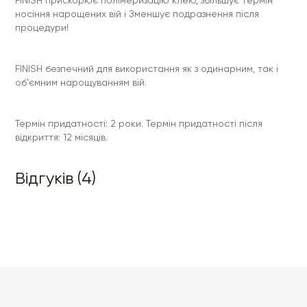
FINISH прискорює полімеризацію клею, збільшує термін
носіння нарощених вій і Зменшує подразнення після
процедури!
FINISH безпечний для використання як з одинарним, так і
об'ємним нарощуванням вій.
Термін придатності: 2 роки. Термін придатності після
відкриття: 12 місяців.
Відгуків (4)