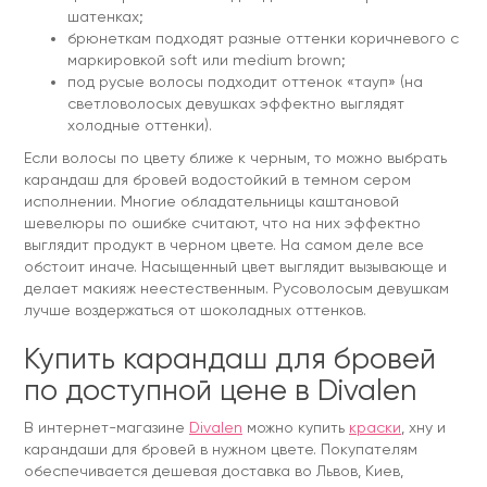
шатенках;
брюнеткам подходят разные оттенки коричневого с
маркировкой soft или medium brown;
под русые волосы подходит оттенок «тауп» (на
светловолосых девушках эффектно выглядят
холодные оттенки).
Если волосы по цвету ближе к черным, то можно выбрать
карандаш для бровей водостойкий в темном сером
исполнении. Многие обладательницы каштановой
шевелюры по ошибке считают, что на них эффектно
выглядит продукт в черном цвете. На самом деле все
обстоит иначе. Насыщенный цвет выглядит вызывающе и
делает макияж неестественным. Русоволосым девушкам
лучше воздержаться от шоколадных оттенков.
Купить карандаш для бровей
по доступной цене в Divalen
В интернет-магазине
Divalen
можно купить
краски
, хну и
карандаши для бровей в нужном цвете. Покупателям
обеспечивается дешевая доставка во Львов, Киев,