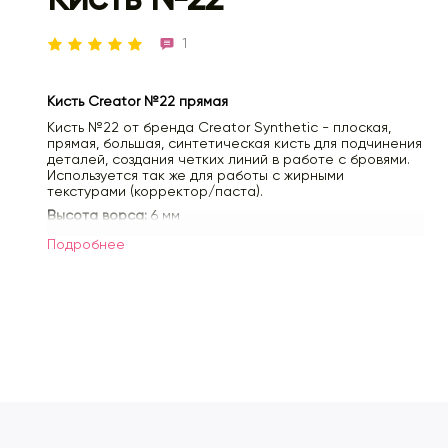
1
Кисть Creator №22 прямая
Кисть №22 от бренда Creator Synthetic - плоская,
прямая, большая, синтетическая кисть для подчинения
деталей, создания четких линий в работе с бровями.
Используется так же для работы с жирными
текстурами (корректор/паста).
Высота ворса:
6 мм
Ширина ворса:
10 мм
Подробнее