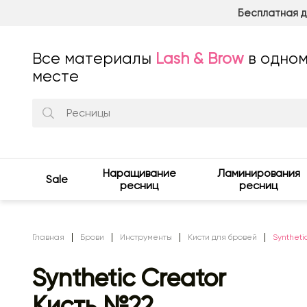
Бесплатная д
Все материалы
Lash & Brow
в одно
месте
Наращивание
Ламинирования
Sale
ресниц
ресниц
Главная
Брови
Инструменты
Кисти для бровей
Syntheti
Synthetic Creator
Кисть №22