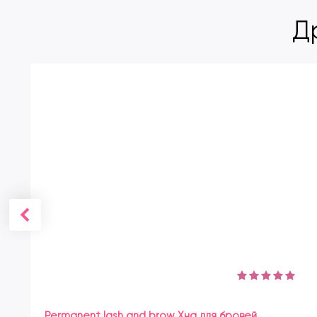
Д
Permanent lash and brow Хна для бровей