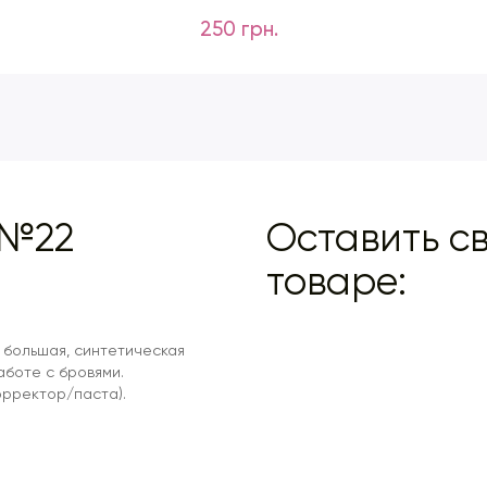
250 грн.
 №22
Оставить св
товаре:
, большая, синтетическая
аботе с бровями.
орректор/паста).