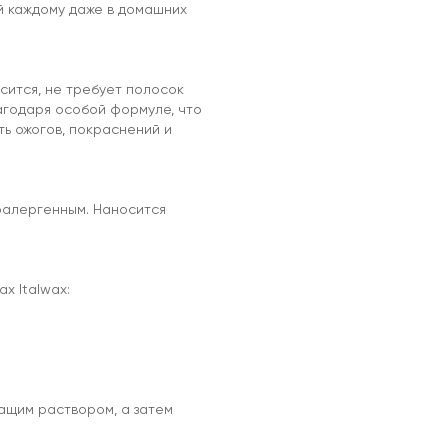
й каждому даже в домашних
сится, не требует полосок
лагодаря особой формуле, что
ть ожогов, покраснений и
поалергенным. Наносится
х Italwax:
ащим раствором, а затем