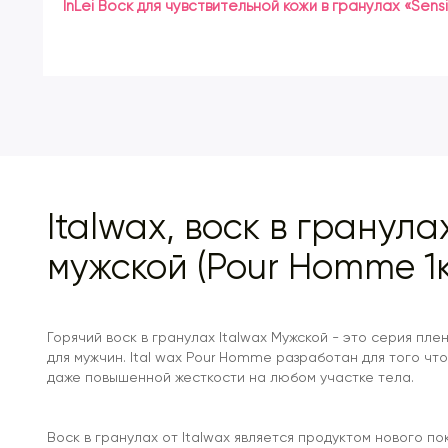
InLei Воск для чувствительной кожи в гранулах «Sens
Далее процесс повторяется на следующем участка.
По завершению нанести на обработанные участки
успокаивающий лосьон или крем.
Italwax, воск в гранула
мужской (Pour Homme 1к
Горячий воск в гранулах Italwax Мужской - это серия пле
для мужчин. Ital wax Pour Homme разработан для того чт
даже повышенной жесткости на любом участке тела.
Воск в гранулах от Italwax является продуктом нового п