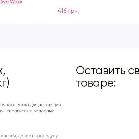
itive Wax»
416 грн.
х,
Оставить св
г)
товаре:
ночного воска для депиляции
обы справится с волосами
околения, делает процедуру