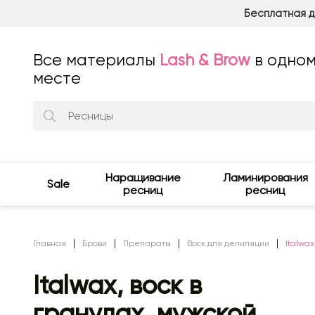
Бесплатная д
Все материалы
Lash & Brow
в одно
месте
Наращивание
Ламинирования
Sale
ресниц
ресниц
Главная
Брови
Препараты
Воск для депиляции
Italwax
Italwax, воск в
гранулах, мужской