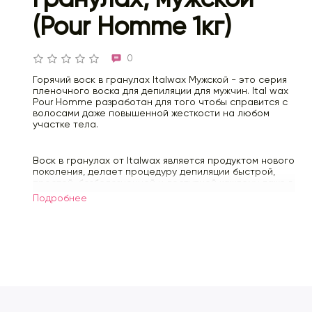
(Pour Homme 1кг)
0
Горячий воск в гранулах Italwax Мужской - это серия
пленочного воска для депиляции для мужчин. Ital wax
Pour Homme разработан для того чтобы справится с
волосами даже повышенной жесткости на любом
участке тела.
Воск в гранулах от Italwax является продуктом нового
поколения, делает процедуру депиляции быстрой,
простой, безболезненной и доступной каждому даже в
домашних условиях.
Подробнее
Пленочный воск имеет высокую эластичность, легко
наносится, не требует полосок для снятия. Низкая
рабочая температура, достигается благодаря
особой формуле, что обеспечивает безопасность в
работе и позволяет избежать ожогов, покраснений и
раздражения.