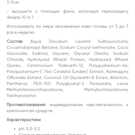
3-5см.
- высушите с помощью фена, используя термозащиту
deeply 10 in 1.
Использовать по мере загрязнения кожи головы от 3 до 7
раз в неделю.
Состав:
Aqua, Disodium Laureth Sulfosuccinate,
Cocamidopropyl Betaine, Sodium Cocoyl Isethionate, Coco
Glucoside, Sorbitol, Glycerin, Glyceryl Oleate, Sodium
Chloride, Hydrolyzed Wheat Protein, Hydrolyzed Wheat
Gluten, Cetrimonium Trideceth-12, Polyquaternium-44,
Polyquaternium-7, Tilia Cordata (Linden) Extract, Календула
Officinalis Extract, Coconut Oil Glycereth-8 Esters, Allantoin,
Panthenol, PEG-150 Polyglyceryl-2 Tristearate, Laure
Methylchloroisothiazolinone, Methylisothiazolinone,
Triethanolamin.
Противопоказания:
индивидуальная чувствительность к
компонентам средств.
Характеристики
pH: 5,0-5,5
Страна производитель: Украина