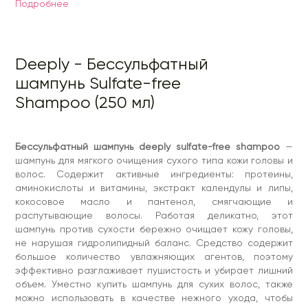
Подробнее
можно использовать в качестве нежного ухода, чтобы
продлить выравнивающий и восстанавливающий эффект
после процедур модификации: кератина, нанопластики и
других. Чтобы кожа головы оставалась здоровой и чистой,
добавляем освежающий пилинг для кожи головы deeply
Deeply - Бессульфатный
refreshing scalp peeling.
шампунь Sulfate-free
Купить безсульфатный шампунь следует для нормального
и сухого типа, а для жирного типа кожи головы
Shampoo (250 мл)
рекомендуем нормализующий шампунь deeply normalizing
shampoo.
Способ применения:
Бессульфатный шампунь deeply sulfate-free shampoo
—
- намочите волосы теплой водой
шампунь для мягкого очищения сухого типа кожи головы и
- Возьмите небольшое количество шампуня на ладони и
волос. Содержит активные ингредиенты: протеины,
вспеньте
аминокислоты и витамины, экстракт календулы и липы,
- полученную пену нанесите на кожу головы и тщательно
кокосовое масло и пантенол, смягчающие и
промассируйте
распутывающие волосы. Работая деликатно, этот
- смойте шампунь большим количеством теплой воды и
шампунь против сухости бережно очищает кожу головы,
повторите процесс мойки
не нарушая гидролипидный баланс. Средство содержит
- после этого нанесите восстанавливающую маску
большое количество увлажняющих агентов, поэтому
deeply restoring mask на длину волос, отступая от корней
эффективно разглаживает пушистость и убирает лишний
3-5см.
объем. Уместно купить шампунь для сухих волос, также
- высушите с помощью фена, используя термозащиту
можно использовать в качестве нежного ухода, чтобы
deeply 10 in 1.