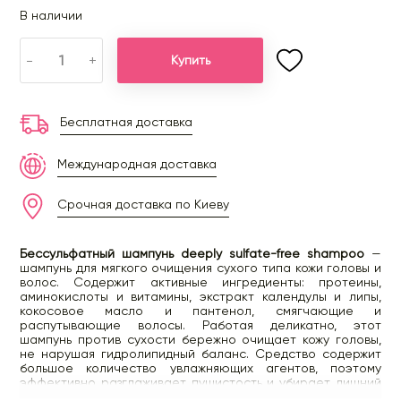
В наличии
-
+
Купить
Бесплатная доставка
Международная доставка
Срочная доставка по Киеву
Бессульфатный шампунь deeply sulfate-free shampoo
—
шампунь для мягкого очищения сухого типа кожи головы и
волос. Содержит активные ингредиенты: протеины,
аминокислоты и витамины, экстракт календулы и липы,
кокосовое масло и пантенол, смягчающие и
распутывающие волосы. Работая деликатно, этот
шампунь против сухости бережно очищает кожу головы,
не нарушая гидролипидный баланс. Средство содержит
большое количество увлажняющих агентов, поэтому
эффективно разглаживает пушистость и убирает лишний
объем. Уместно купить шампунь для сухих волос, также