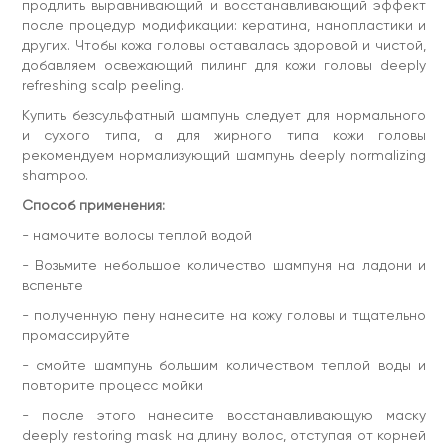
продлить выравнивающий и восстанавливающий эффект
Использовать по мере загрязнения кожи головы от 3 до 7
после процедур модификации: кератина, нанопластики и
раз в неделю.
других. Чтобы кожа головы оставалась здоровой и чистой,
Состав:
Aqua, Disodium Laureth Sulfosuccinate,
добавляем освежающий пилинг для кожи головы deeply
Cocamidopropyl Betaine, Sodium Cocoyl Isethionate, Coco
refreshing scalp peeling.
Glucoside, Sorbitol, Glycerin, Glyceryl Oleate, Sodium
Chloride, Hydrolyzed Wheat Protein, Hydrolyzed Wheat
Купить безсульфатный шампунь следует для нормального
Gluten, Cetrimonium Trideceth-12, Polyquaternium-44,
и сухого типа, а для жирного типа кожи головы
Polyquaternium-7, Tilia Cordata (Linden) Extract, Календула
рекомендуем нормализующий шампунь deeply normalizing
Officinalis Extract, Coconut Oil Glycereth-8 Esters, Allantoin,
Panthenol, PEG-150 Polyglyceryl-2 Tristearate, Laure
shampoo.
Methylchloroisothiazolinone, Methylisothiazolinone,
Способ применения:
Triethanolamin.
Противопоказания:
индивидуальная чувствительность к
- намочите волосы теплой водой
компонентам средств.
- Возьмите небольшое количество шампуня на ладони и
Характеристики
вспеньте
pH: 5,0-5,5
- полученную пену нанесите на кожу головы и тщательно
Страна производитель: Украина
Классификация: Профессиональная
промассируйте
- смойте шампунь большим количеством теплой воды и
повторите процесс мойки
- после этого нанесите восстанавливающую маску
deeply restoring mask на длину волос, отступая от корней