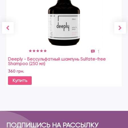
1
Deeply - Бессульфатный шампунь Sulfate-free
Ko
Shampoo (250 мл)
64
360 грн.
Купить
ПОДПИШИСЬ НА РАССЫЛКУ