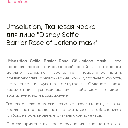
Подробнее
Способ применения: после очищения лица подготовьте
текстуру кожи с помощью тонера. Приложите маску на
лицо. Через 10-20 минут снимите маску и легкими
постукиваниями помассируйте оставшееся на коже
содержимое, чтобы оно впиталось.
Jmsolution, Тканевая маска
Для всех типов кожи.
для лица "Disney Selfie
Barrier Rose of Jericno mask"
JMsolution Selfie Barrier Rose Of Jericho Mask
– это
тканевая маска с иерихонской розой и пантенолом,
активно увлажняет, восполняет недостаток влаги,
предупреждает обезвоживание кожи, устраняет сухость,
шелушение и чувство стянутости. Обладает ярко
выраженным успокаивающим действием, снимает
воспаление, зуд и раздражение.
Тканевое лекало маски позволяет коже дышать, в то же
время плотно прилегает, не скатываясь и обеспечивая
глубокое проникновение активных компонентов.
Способ применения: после очищения лица подготовьте