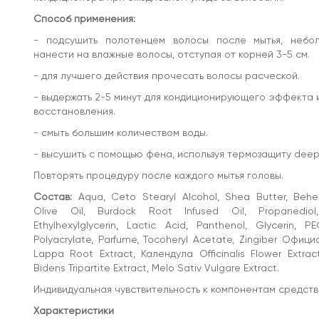
Классификация: Профессиональная
Способ применения:
- подсушить полотенцем волосы после мытья, небо
нанести на влажные волосы, отступая от корней 3-5 см.
- для лучшего действия прочесать волосы расческой.
- выдержать 2-5 минут для кондиционирующего эффекта и
восстановления.
- смыть большим количеством воды.
- высушить с помощью фена, используя термозащиту deeply 
Повторять процедуру после каждого мытья головы.
Состав:
Aqua, Ceto Stearyl Alcohol, Shea Butter, Behe
Olive Oil, Burdock Root Infused Oil, Propanediol,
Ethylhexylglycerin, Lactic Acid, Panthenol, Glycerin, P
Polyacrylate, Parfume, Tocoheryl Acetate, Zingiber Официа
Lappa Root Extract, Календула Officinalis Flower Extract
Bidens Tripartite Extract, Melo Sativ Vulgare Extract.
Индивидуальная чувствительность к компонентам средств
Характеристики