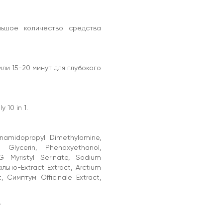
льшое количество средства
ли 15-20 минут для глубокого
10 in 1.
namidopropyl Dimethylamine,
 Glycerin, Phenoxyethanol,
EG Myristyl Serinate, Sodium
льно-Extract Extract, Arctium
, Симптум Officinale Extract,
.