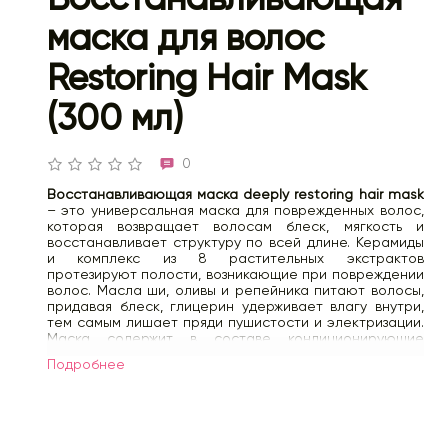
маска для волос
Restoring Hair Mask
(300 мл)
0
Восстанавливающая маска deeply restoring hair mask
– это универсальная маска для поврежденных волос,
которая возвращает волосам блеск, мягкость и
восстанавливает структуру по всей длине. Керамиды
и комплекс из 8 растительных экстрактов
протезируют полости, возникающие при повреждении
волос. Масла ши, оливы и репейника питают волосы,
придавая блеск, глицерин удерживает влагу внутри,
тем самым лишает пряди пушистости и электризации.
Маска содержит в составе кондиционирующие
вещества, что позволяет использовать ее в качестве
Подробнее
кондиционера при ежедневном уходе за волосами.
Способ применения:
- подсушить полотенцем волосы после мытья,
небольшое количество средства нанести на влажные