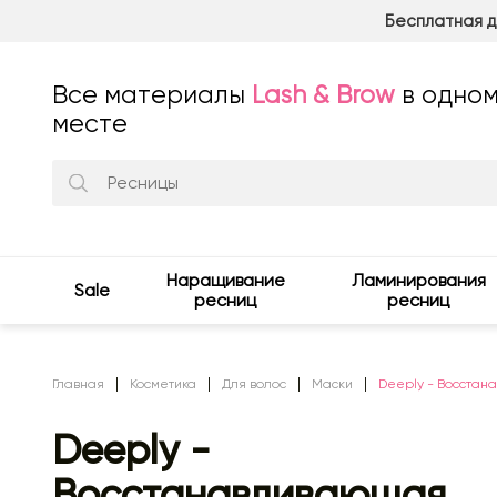
Бесплатная д
Все материалы
Lash & Brow
в одно
месте
Наращивание
Ламинирования
Sale
ресниц
ресниц
Главная
Косметика
Для волос
Маски
Deeply - Восстана
Deeply -
Восстанавливающая