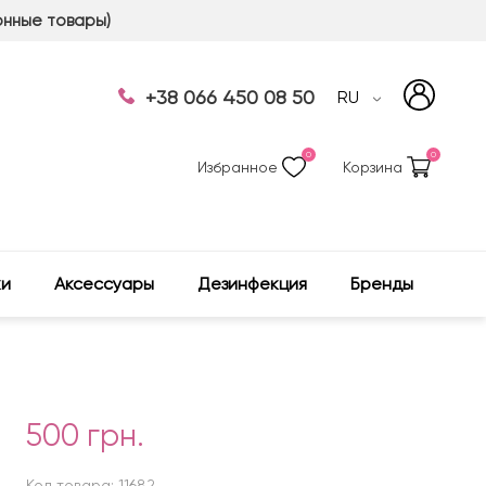
онные товары)
+38 066 450 08 50
RU
0
0
Избранное
Корзина
ки
Аксессуары
Дезинфекция
Бренды
500 грн.
Код товара: 11682